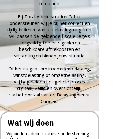
te dienen.
Bij Total Administration Office
ondersteunen wij je bij het correct en
tijdig indienen van je belastingaangiften.
Wij passen de geldende fiscale regels
zorgvuldig toe en signaleren
beschikbare aftrekposten en
vrijstellingen binnen jouw situatie.
Of het nu gaat om inkomstenbelasting,
winstbelasting of omzetbelasting,
wij begeleiden het gehele proces
digitaal, veilig en overzichtelijk,
via het portaal van de Belastingdienst
Curaçao.
Wat wij doen
​Wij bieden administratieve ondersteuning