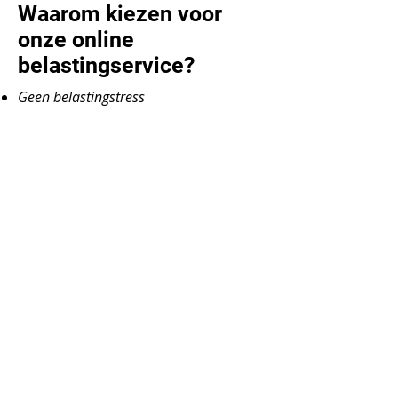
Waarom kiezen voor
onze online
belastingservice?
Geen belastingstress
Wij ondersteunen bij het correct en
tijdig indienen van
belastingaangiften namens jou.
Zorgvuldige fiscale verwerking
Wij passen de geldende fiscale regels
toe en signaleren beschikbare
aftrekposten en vrijstellingen binnen
jouw situatie.
100% online
Je hoeft nergens fysiek naartoe. Alles
verloopt digitaal en veilig.
Persoonlijke begeleiding
Vragen over je aangifte? Wij leggen
alles duidelijk uit en begeleiden je