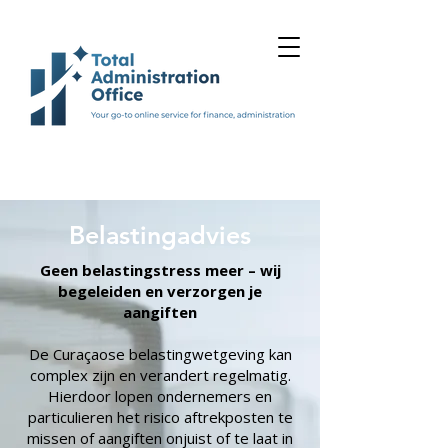
Belastingadvies
Geen belastingstress meer – wij
begeleiden en verzorgen je
aangiften
De Curaçaose belastingwetgeving kan
complex zijn en verandert regelmatig.
Hierdoor lopen ondernemers en
particulieren het risico aftrekposten te
missen of aangiften onjuist of te laat in